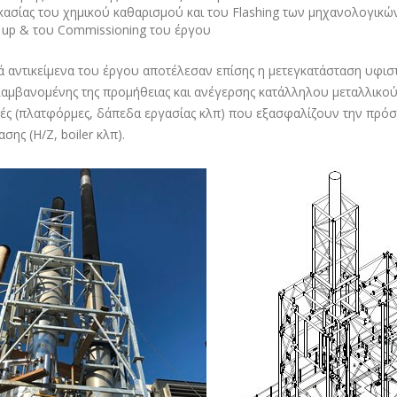
ικασίας του χημικού καθαρισμού και του Flashing των μηχανολογικώ
t up & του Commissioning του έργου
ά αντικείμενα του έργου αποτέλεσαν επίσης η μετεγκατάσταση υφιστ
αμβανομένης της προμήθειας και ανέγερσης κατάλληλου μεταλλικού ι
ές (πλατφόρμες, δάπεδα εργασίας κλπ) που εξασφαλίζουν την πρόσβα
σης (Η/Ζ, boiler κλπ).