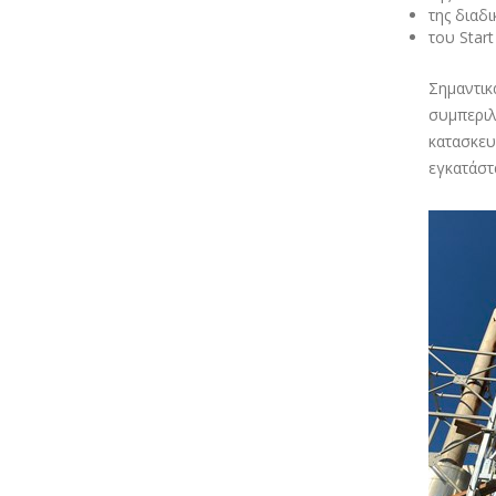
της διαδ
του Star
Σημαντικ
συμπεριλ
κατασκευ
εγκατάστα