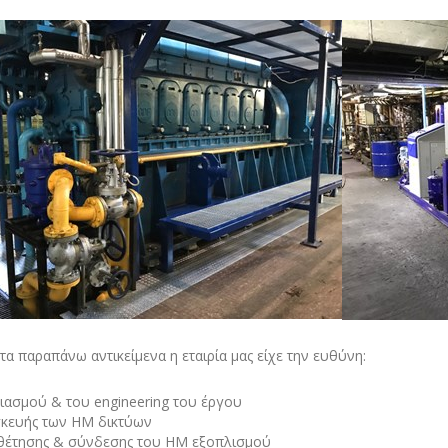
τα παραπάνω αντικείμενα η εταιρία μας είχε την ευθύνη:
διασμού
& του
engineering
του έργου
σκευής
των ΗΜ δικτύων
θέτησης & σύνδεσης
του ΗΜ εξοπλισμού