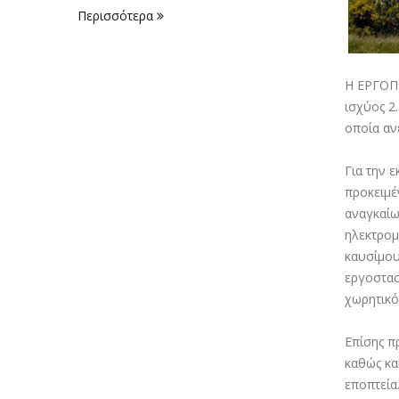
Περισσότερα
Η
ΕΡΓΟΠ
ισχύος 2
οποία αν
Για την 
προκειμέ
αναγκαίω
ηλεκτρο
καυσίμου
εργοστασ
χωρητικό
Επίσης π
καθώς και
εποπτεία