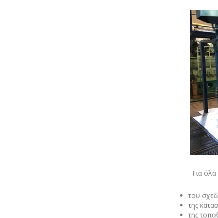
Για όλα 
του
σχε
της
κατα
της
τοπο