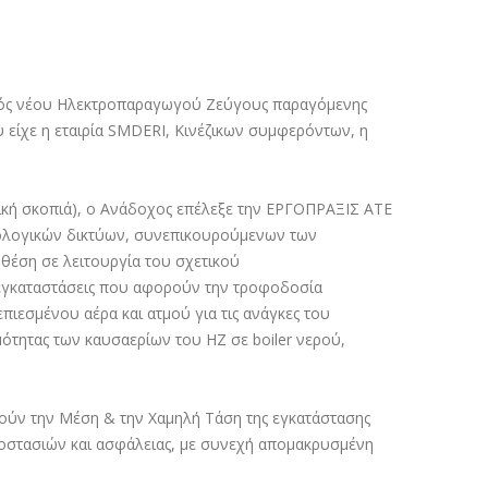
ενός νέου Ηλεκτροπαραγωγού Ζεύγους παραγόμενης
 είχε η εταιρία
SMDERI,
Κινέζικων συμφερόντων, η
ιστική σκοπιά), ο Ανάδοχος επέλεξε την ΕΡΓΟΠΡΑΞΙΣ ΑΤΕ
ολογικών δικτύων, συνεπικουρούμενων των
θέση σε λειτουργία του σχετικού
εγκαταστάσεις που αφορούν την τροφοδοσία
πιεσμένου αέρα και ατμού για τις ανάγκες του
ότητας των καυσαερίων του ΗΖ σε boiler νερού,
ούν την
Μέση & την Χαμηλή Τάση
της εγκατάστασης
ροστασιών και ασφάλειας, με συνεχή
απομακρυσμένη