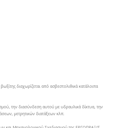
ο βωξίτης διαχωρίζεται από ασβεστολιθικά κατάλοιπα
μού, την διασύνδεση αυτού με υδραυλικά δίκτυα, την
άσεων, μετρητικών διατάξεων κλπ.
τύων και Μηχανολογικού Σχεδιασμού της ΕΡΓΟΠΡΑΞΙΣ