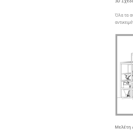
3D Σχεδ
Όλα τα α
αντικειμ
Μελέτη 