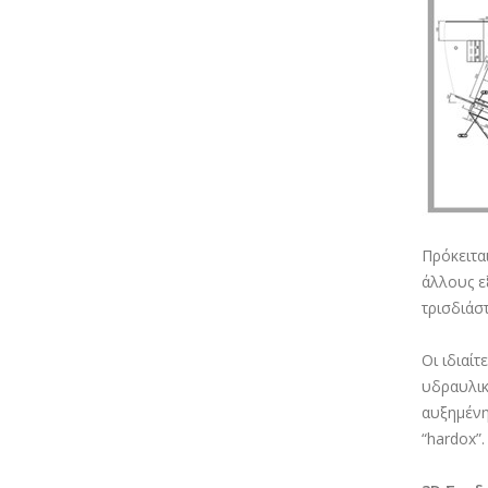
Πρόκειτα
άλλους ε
τρισδιάσ
Οι ιδιαί
υδραυλικ
αυξημένη
“hardox”.